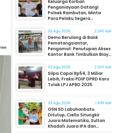
Keluarga Korban
Penganiayaan Datangi
Polsek Rambutan, Minta
Para Pelaku Segera
Ditangkap
03 Agu 2026
2.245 kali
Demo Berulang di Bank
Pematangsiantar,
view
Pengamat: Penutupan Akses
Kantor Bank Timbulkan Biaya
Ekonomi bagi Masyarakat
02 Agu 2026
2.200 kali
Silpa Capai Rp54, 3 Miliar
Lebih, Fraksi PDIP DPRD Karo
Tolak LPJ APBD 2025
03 Agu 2026
1.936 kali
OSN SD Labuhanbatu
Ditutup, Ciello Situngkir
Juara Matematika, Sultan
Khadafi Juara IPA dan
Timothy Rangkuti Juara IPS