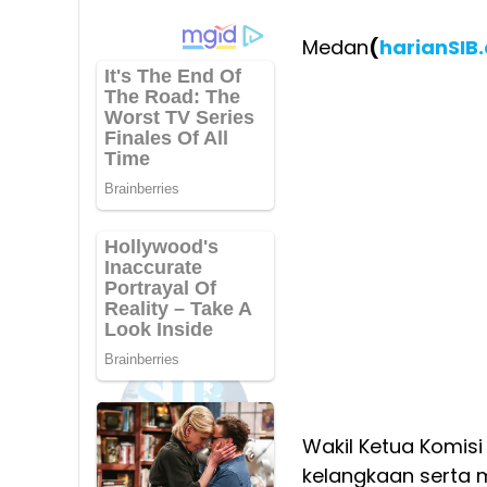
Medan
(
harianSIB
Wakil Ketua Komisi
kelangkaan serta m