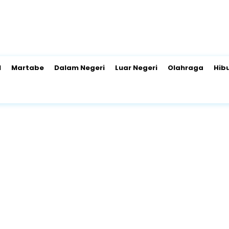
l
Martabe
Dalam Negeri
Luar Negeri
Olahraga
Hib