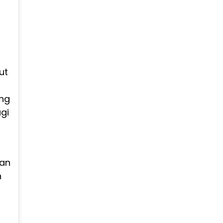
ut
ang
gi
nan
n