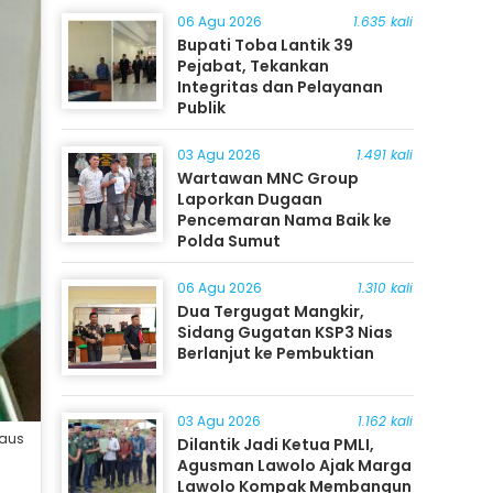
06 Agu 2026
1.635 kali
Bupati Toba Lantik 39
Pejabat, Tekankan
Integritas dan Pelayanan
Publik
03 Agu 2026
1.491 kali
Wartawan MNC Group
Laporkan Dugaan
Pencemaran Nama Baik ke
Polda Sumut
06 Agu 2026
1.310 kali
Dua Tergugat Mangkir,
Sidang Gugatan KSP3 Nias
Berlanjut ke Pembuktian
03 Agu 2026
1.162 kali
daus
Dilantik Jadi Ketua PMLI,
Agusman Lawolo Ajak Marga
Lawolo Kompak Membangun