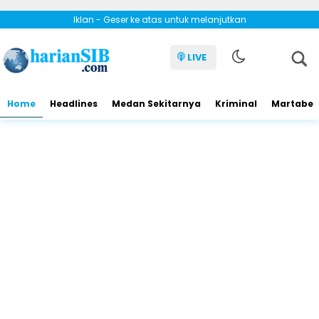
Iklan - Geser ke atas untuk melanjutkan
LIVE
Home
Headlines
Medan Sekitarnya
Kriminal
Martabe