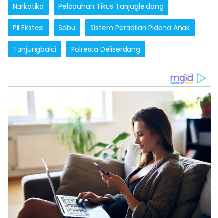
Narkotika
Pelabuhan Tikus Tanjugleidong
Pil Ekstasi
Sabu
Sistem Peradilan Pidana Anak
Tanjungbalai
Polresta Deliserdang