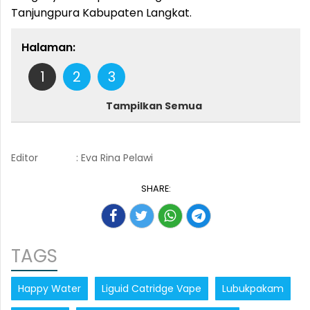
Tanjungpura Kabupaten Langkat.
Halaman:
1
2
3
Tampilkan Semua
Editor
: Eva Rina Pelawi
SHARE:
TAGS
Happy Water
Liguid Catridge Vape
Lubukpakam