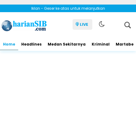
Iklan - Geser ke atas untuk melanjutkan
LIVE
Home
Headlines
Medan Sekitarnya
Kriminal
Martabe