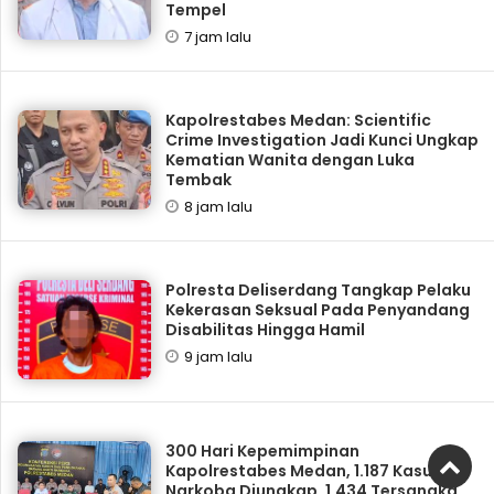
Tempel
7 jam lalu
Kapolrestabes Medan: Scientific
Crime Investigation Jadi Kunci Ungkap
Kematian Wanita dengan Luka
Tembak
8 jam lalu
Polresta Deliserdang Tangkap Pelaku
Kekerasan Seksual Pada Penyandang
Disabilitas Hingga Hamil
9 jam lalu
300 Hari Kepemimpinan
Kapolrestabes Medan, 1.187 Kasus
Narkoba Diungkap, 1.434 Tersangka