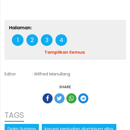
Halaman:
1
2
3
4
Tampilkan Semua
Editor
: Wilfred Manullang
SHARE:
TAGS
Djoko Sutrisno
korupsi penjualan aluminium alloy