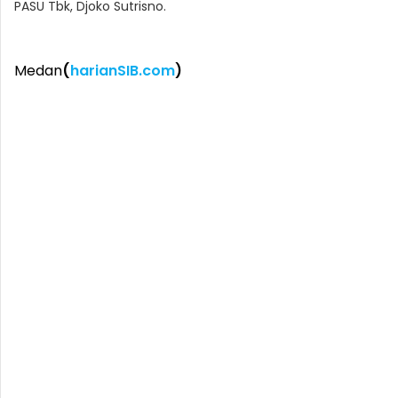
PASU Tbk, Djoko Sutrisno.
Medan
(
harianSIB.com
)