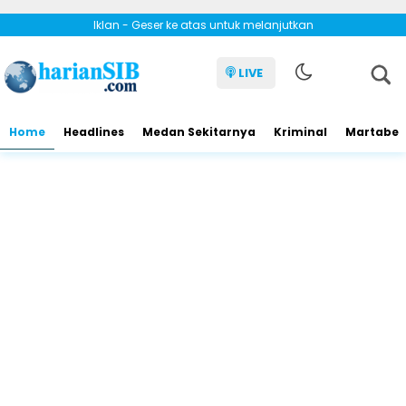
Iklan - Geser ke atas untuk melanjutkan
LIVE
Home
Headlines
Medan Sekitarnya
Kriminal
Martabe