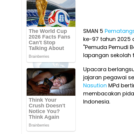
SMAN 5
Pematangs
ke-97 tahun 2025
"Pemuda Pemudi Ber
lapangan sekolah t
Upacara berlangsun
jajaran pegawai s
Nasution
MPd berti
membacakan pidat
Indonesia.