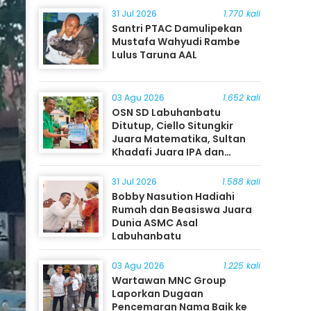
31 Jul 2026
1.770 kali
Santri PTAC Damulipekan
Mustafa Wahyudi Rambe
Lulus Taruna AAL
03 Agu 2026
1.652 kali
OSN SD Labuhanbatu
Ditutup, Ciello Situngkir
Juara Matematika, Sultan
Khadafi Juara IPA dan
Timothy Rangkuti Juara IPS
31 Jul 2026
1.588 kali
Bobby Nasution Hadiahi
Rumah dan Beasiswa Juara
Dunia ASMC Asal
Labuhanbatu
03 Agu 2026
1.225 kali
Wartawan MNC Group
Laporkan Dugaan
Pencemaran Nama Baik ke