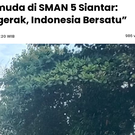
da di SMAN 5 Siantar:
erak, Indonesia Bersatu”
986 
:20 WIB