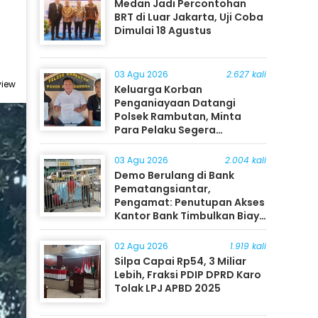
Medan Jadi Percontohan
BRT di Luar Jakarta, Uji Coba
Dimulai 18 Agustus
03 Agu 2026
2.627 kali
view
Keluarga Korban
Penganiayaan Datangi
Polsek Rambutan, Minta
Para Pelaku Segera
Ditangkap
03 Agu 2026
2.004 kali
Demo Berulang di Bank
Pematangsiantar,
Pengamat: Penutupan Akses
Kantor Bank Timbulkan Biaya
Ekonomi bagi Masyarakat
02 Agu 2026
1.919 kali
Silpa Capai Rp54, 3 Miliar
Lebih, Fraksi PDIP DPRD Karo
Tolak LPJ APBD 2025