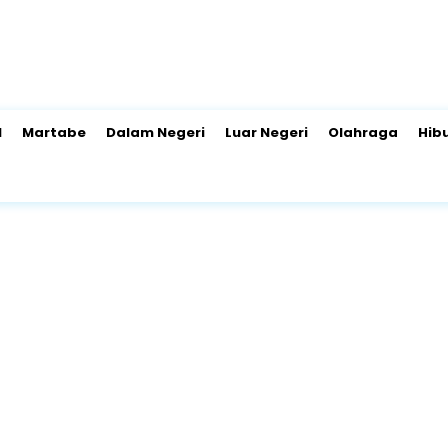
l
Martabe
Dalam Negeri
Luar Negeri
Olahraga
Hib