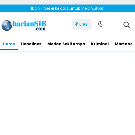
Iklan - Geser ke atas untuk melanjutkan
LIVE
Home
Headlines
Medan Sekitarnya
Kriminal
Martabe