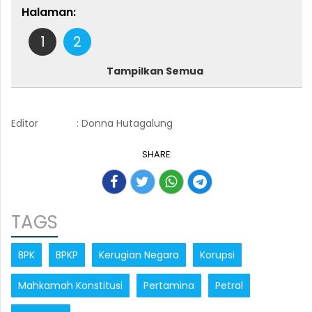
Halaman:
1
2
Tampilkan Semua
Editor
: Donna Hutagalung
SHARE:
TAGS
BPK
BPKP
Kerugian Negara
Korupsi
Mahkamah Konstitusi
Pertamina
Petral