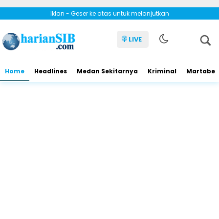
Iklan - Geser ke atas untuk melanjutkan
LIVE
Home
Headlines
Medan Sekitarnya
Kriminal
Martabe