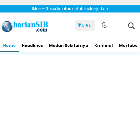
Iklan - Geser ke atas untuk melanjutkan
LIVE
Home
Headlines
Medan Sekitarnya
Kriminal
Martabe