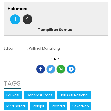
Halaman:
1
2
Tampilkan Semua
Editor
: Wilfred Manullang
SHARE:
TAGS
Edukasi
Generasi Emas
Hari Gizi Nasional
MAN Sergai
Pelajar
Remaja
Sekdakab