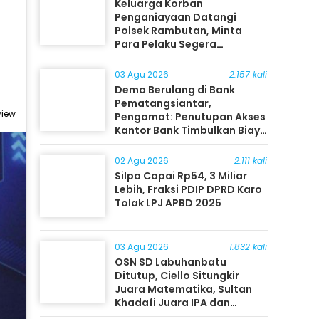
Keluarga Korban
Penganiayaan Datangi
Polsek Rambutan, Minta
Para Pelaku Segera
Ditangkap
03 Agu 2026
2.157 kali
Demo Berulang di Bank
Pematangsiantar,
view
Pengamat: Penutupan Akses
Kantor Bank Timbulkan Biaya
Ekonomi bagi Masyarakat
02 Agu 2026
2.111 kali
Silpa Capai Rp54, 3 Miliar
Lebih, Fraksi PDIP DPRD Karo
Tolak LPJ APBD 2025
03 Agu 2026
1.832 kali
OSN SD Labuhanbatu
Ditutup, Ciello Situngkir
Juara Matematika, Sultan
Khadafi Juara IPA dan
Timothy Rangkuti Juara IPS