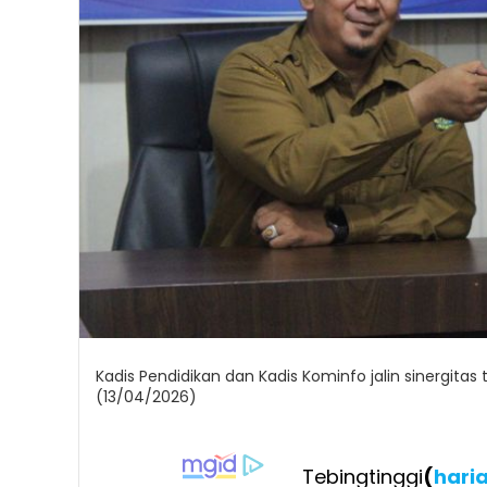
Kadis Pendidikan dan Kadis Kominfo jalin sinergitas t
(13/04/2026)
Tebingtinggi
(
hari