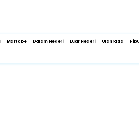
l
Martabe
Dalam Negeri
Luar Negeri
Olahraga
Hib