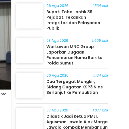
06 Agu 2026
1.534 kali
Bupati Toba Lantik 39
Pejabat, Tekankan
Integritas dan Pelayanan
Publik
03 Agu 2026
1.405 kali
Wartawan MNC Group
Laporkan Dugaan
Pencemaran Nama Baik ke
Polda Sumut
06 Agu 2026
1.184 kali
Dua Tergugat Mangkir,
Sidang Gugatan KSP3 Nias
Berlanjut ke Pembuktian
info
03 Agu 2026
1.077 kali
Dilantik Jadi Ketua PMLI,
Agusman Lawolo Ajak Marga
Lawolo Kompak Membangun