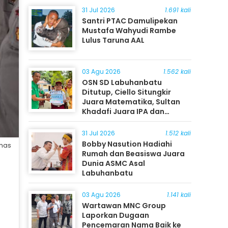
31 Jul 2026
1.691 kali
Santri PTAC Damulipekan
Mustafa Wahyudi Rambe
Lulus Taruna AAL
03 Agu 2026
1.562 kali
OSN SD Labuhanbatu
Ditutup, Ciello Situngkir
Juara Matematika, Sultan
Khadafi Juara IPA dan
Timothy Rangkuti Juara IPS
31 Jul 2026
1.512 kali
Bobby Nasution Hadiahi
umas
Rumah dan Beasiswa Juara
Dunia ASMC Asal
Labuhanbatu
03 Agu 2026
1.141 kali
Wartawan MNC Group
Laporkan Dugaan
Pencemaran Nama Baik ke