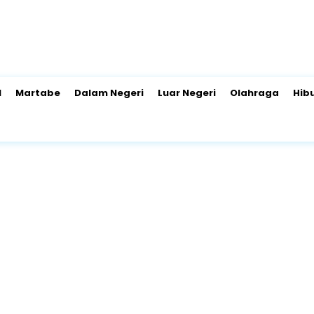
l
Martabe
Dalam Negeri
Luar Negeri
Olahraga
Hib