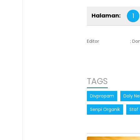
Halaman:
1
Editor
: Do
TAGS
Divpropam
Doly Ne
Senpi Organik
Staf 