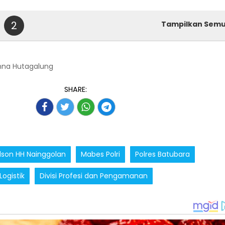
2
Tampilkan Sem
nna Hutagalung
SHARE:
lson HH Nainggolan
Mabes Polri
Polres Batubara
Logistik
Divisi Profesi dan Pengamanan