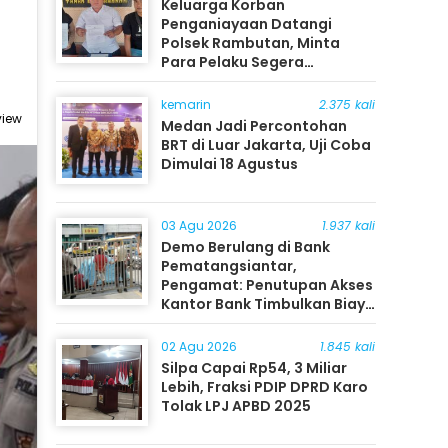
Keluarga Korban
Penganiayaan Datangi
Polsek Rambutan, Minta
Para Pelaku Segera
Ditangkap
kemarin
2.375 kali
view
Medan Jadi Percontohan
BRT di Luar Jakarta, Uji Coba
Dimulai 18 Agustus
03 Agu 2026
1.937 kali
Demo Berulang di Bank
Pematangsiantar,
Pengamat: Penutupan Akses
Kantor Bank Timbulkan Biaya
Ekonomi bagi Masyarakat
02 Agu 2026
1.845 kali
Silpa Capai Rp54, 3 Miliar
Lebih, Fraksi PDIP DPRD Karo
Tolak LPJ APBD 2025