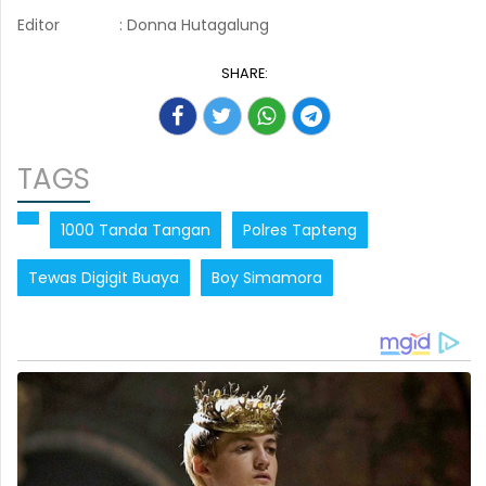
Editor
: Donna Hutagalung
SHARE:
TAGS
1000 Tanda Tangan
Polres Tapteng
Tewas Digigit Buaya
Boy Simamora