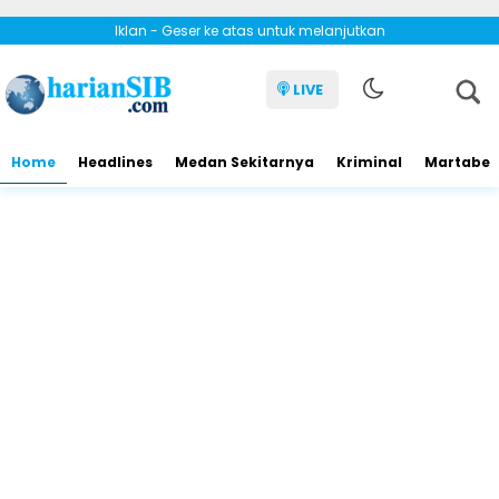
Iklan - Geser ke atas untuk melanjutkan
LIVE
Home
Headlines
Medan Sekitarnya
Kriminal
Martabe