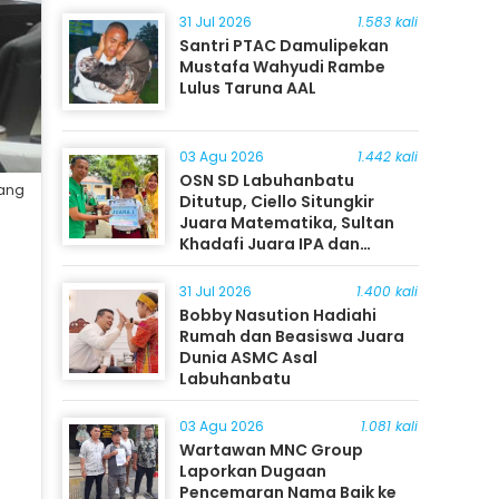
31 Jul 2026
1.583 kali
Santri PTAC Damulipekan
Mustafa Wahyudi Rambe
Lulus Taruna AAL
03 Agu 2026
1.442 kali
OSN SD Labuhanbatu
dang
Ditutup, Ciello Situngkir
Juara Matematika, Sultan
Khadafi Juara IPA dan
Timothy Rangkuti Juara IPS
31 Jul 2026
1.400 kali
Bobby Nasution Hadiahi
Rumah dan Beasiswa Juara
Dunia ASMC Asal
Labuhanbatu
03 Agu 2026
1.081 kali
Wartawan MNC Group
Laporkan Dugaan
Pencemaran Nama Baik ke