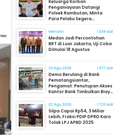
Keluarga Korban
Penganiayaan Datangi
Polsek Rambutan, Minta
Para Pelaku Segera
Ditangkap
kemarin
1.934 kali
view
Medan Jadi Percontohan
BRT di Luar Jakarta, Uji Coba
Dimulai 18 Agustus
03 Agu 2026
1.877 kali
Demo Berulang di Bank
Pematangsiantar,
Pengamat: Penutupan Akses
Kantor Bank Timbulkan Biaya
Ekonomi bagi Masyarakat
02 Agu 2026
1.726 kali
Silpa Capai Rp54, 3 Miliar
Lebih, Fraksi PDIP DPRD Karo
Tolak LPJ APBD 2025