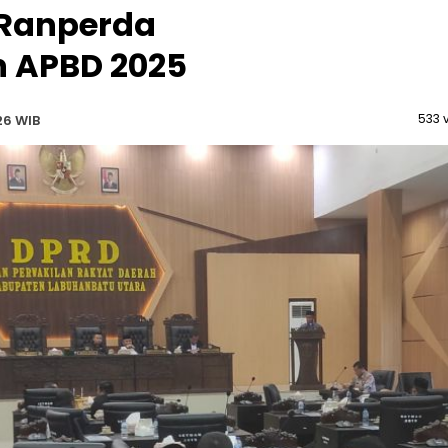
 Ranperda
 APBD 2025
533 
26 WIB