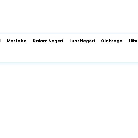
l
Martabe
Dalam Negeri
Luar Negeri
Olahraga
Hib