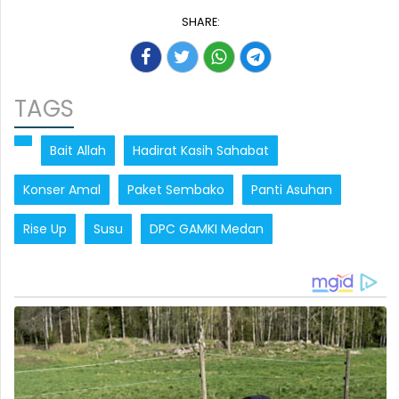
SHARE:
TAGS
Bait Allah
Hadirat Kasih Sahabat
Konser Amal
Paket Sembako
Panti Asuhan
Rise Up
Susu
DPC GAMKI Medan