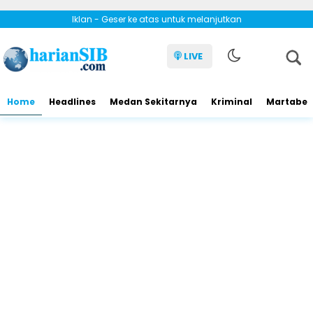
Iklan - Geser ke atas untuk melanjutkan
LIVE
Home
Headlines
Medan Sekitarnya
Kriminal
Martabe