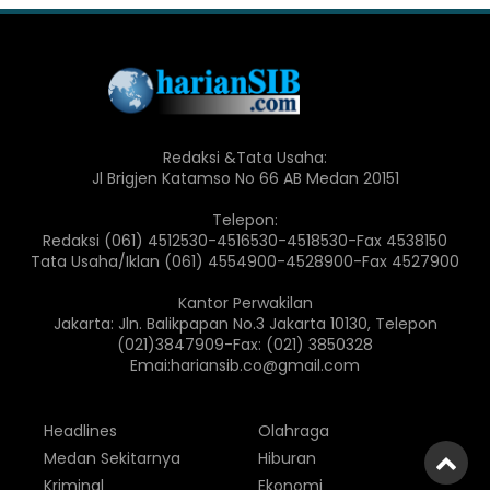
Redaksi &Tata Usaha:
Jl Brigjen Katamso No 66 AB Medan 20151
Telepon:
Redaksi (061) 4512530-4516530-4518530-Fax 4538150
Tata Usaha/Iklan (061) 4554900-4528900-Fax 4527900
Kantor Perwakilan
Jakarta: Jln. Balikpapan No.3 Jakarta 10130, Telepon
(021)3847909-Fax: (021) 3850328
Emai:hariansib.co@gmail.com
Headlines
Olahraga
Medan Sekitarnya
Hiburan
Kriminal
Ekonomi