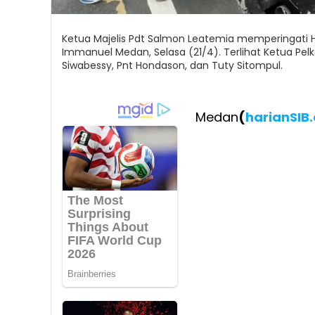
Ketua Majelis Pdt Salmon Leatemia memperingati Ha
Immanuel Medan, Selasa (21/4). Terlihat Ketua Pel
Siwabessy, Pnt Hondason, dan Tuty Sitompul.
Medan
(
harianSIB