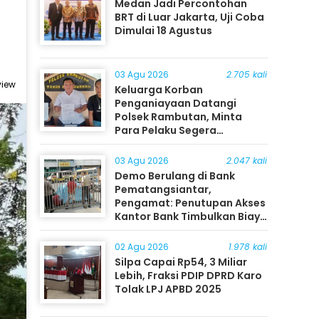
Medan Jadi Percontohan
BRT di Luar Jakarta, Uji Coba
Dimulai 18 Agustus
03 Agu 2026
2.705 kali
view
Keluarga Korban
Penganiayaan Datangi
Polsek Rambutan, Minta
Para Pelaku Segera
Ditangkap
03 Agu 2026
2.047 kali
Demo Berulang di Bank
Pematangsiantar,
Pengamat: Penutupan Akses
Kantor Bank Timbulkan Biaya
Ekonomi bagi Masyarakat
02 Agu 2026
1.978 kali
Silpa Capai Rp54, 3 Miliar
Lebih, Fraksi PDIP DPRD Karo
Tolak LPJ APBD 2025