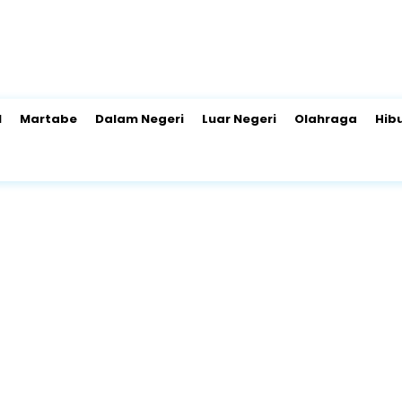
l
Martabe
Dalam Negeri
Luar Negeri
Olahraga
Hib