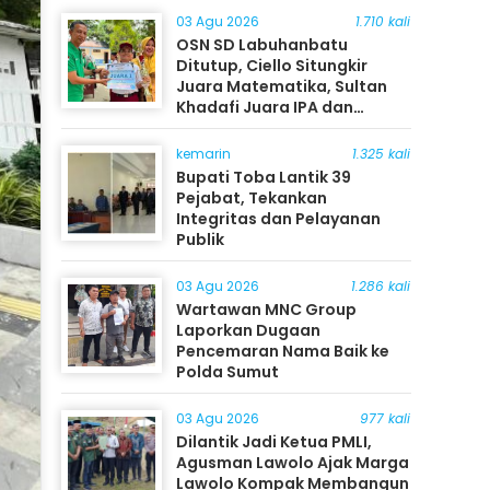
03 Agu 2026
1.710 kali
OSN SD Labuhanbatu
Ditutup, Ciello Situngkir
Juara Matematika, Sultan
Khadafi Juara IPA dan
Timothy Rangkuti Juara IPS
kemarin
1.325 kali
Bupati Toba Lantik 39
Pejabat, Tekankan
Integritas dan Pelayanan
Publik
03 Agu 2026
1.286 kali
Wartawan MNC Group
Laporkan Dugaan
Pencemaran Nama Baik ke
Polda Sumut
03 Agu 2026
977 kali
Dilantik Jadi Ketua PMLI,
Agusman Lawolo Ajak Marga
Lawolo Kompak Membangun