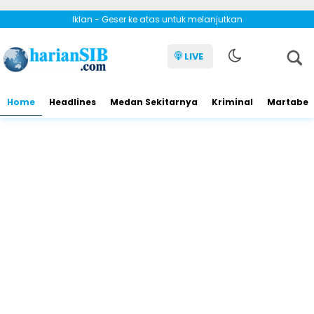
Iklan - Geser ke atas untuk melanjutkan
LIVE
Home
Headlines
Medan Sekitarnya
Kriminal
Martabe