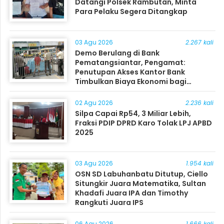
Datangi Polsek Rambutan, Minta
Para Pelaku Segera Ditangkap
03 Agu 2026
2.267 kali
Demo Berulang di Bank
Pematangsiantar, Pengamat:
Penutupan Akses Kantor Bank
Timbulkan Biaya Ekonomi bagi
Masyarakat
02 Agu 2026
2.236 kali
Silpa Capai Rp54, 3 Miliar Lebih,
Fraksi PDIP DPRD Karo Tolak LPJ APBD
2025
03 Agu 2026
1.954 kali
OSN SD Labuhanbatu Ditutup, Ciello
Situngkir Juara Matematika, Sultan
Khadafi Juara IPA dan Timothy
Rangkuti Juara IPS
06 Agu 2026
1.666 kali