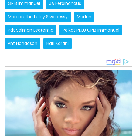
GPIB Immanuel
JA Ferdinandus
Margaretha Letsy Siwabessy
Medan
Pdt Salmon Leatemia
Pelkat PKLU GPIB Immanuel
Pnt Hondason
Hari Kartini