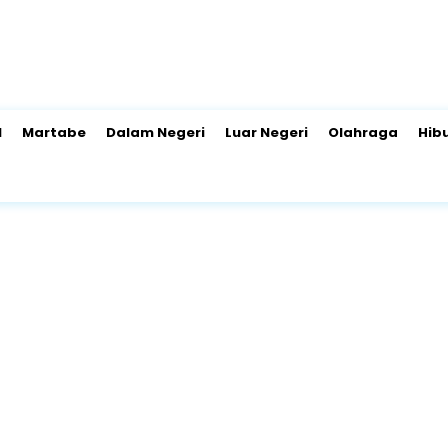
l
Martabe
Dalam Negeri
Luar Negeri
Olahraga
Hib