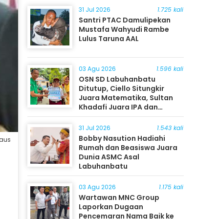
31 Jul 2026
1.725 kali
Santri PTAC Damulipekan
Mustafa Wahyudi Rambe
Lulus Taruna AAL
03 Agu 2026
1.596 kali
OSN SD Labuhanbatu
Ditutup, Ciello Situngkir
Juara Matematika, Sultan
Khadafi Juara IPA dan
Timothy Rangkuti Juara IPS
31 Jul 2026
1.543 kali
Bobby Nasution Hadiahi
daus
Rumah dan Beasiswa Juara
Dunia ASMC Asal
Labuhanbatu
03 Agu 2026
1.175 kali
Wartawan MNC Group
Laporkan Dugaan
Pencemaran Nama Baik ke