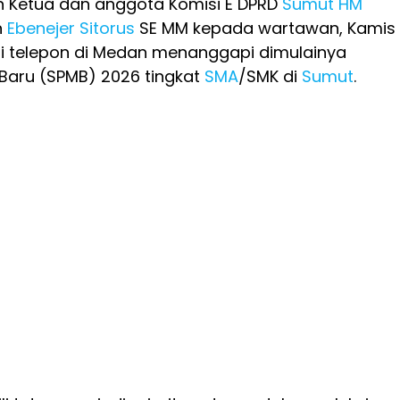
n Ketua dan anggota Komisi E DPRD
Sumut
HM
n
Ebenejer Sitorus
SE MM kepada wartawan, Kamis
ui telepon di Medan menanggapi dimulainya
Baru (SPMB) 2026 tingkat
SMA
/SMK di
Sumut
.