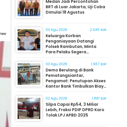
Medan Jadi Percontohan
BRT di Luar Jakarta, Uji Coba
Dimulai 18 Agustus
03 Agu 2026
2.545 kali
view
Keluarga Korban
Penganiayaan Datangi
Polsek Rambutan, Minta
Para Pelaku Segera
Ditangkap
03 Agu 2026
1.967 kali
Demo Berulang di Bank
Pematangsiantar,
Pengamat: Penutupan Akses
Kantor Bank Timbulkan Biaya
Ekonomi bagi Masyarakat
02 Agu 2026
1.881 kali
Silpa Capai Rp54, 3 Miliar
Lebih, Fraksi PDIP DPRD Karo
Tolak LPJ APBD 2025