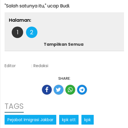
"Salah satunya itu," ucap Budi.
Halaman:
1
2
Tampilkan Semua
Editor
: Redaksi
SHARE:
TAGS
Pejabat Imigrasi Jakbar
kpk ott
kpk