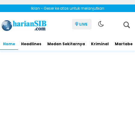
Iklan - Geser ke atas untuk melanjutkan
LIVE
Home
Headlines
Medan Sekitarnya
Kriminal
Martabe