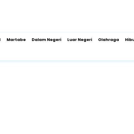
l
Martabe
Dalam Negeri
Luar Negeri
Olahraga
Hib