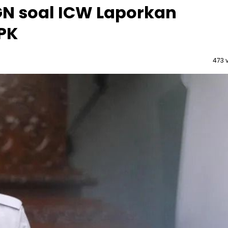
GN soal ICW Laporkan
PK
473 