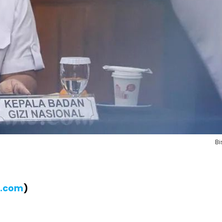
Bi
B.com
)