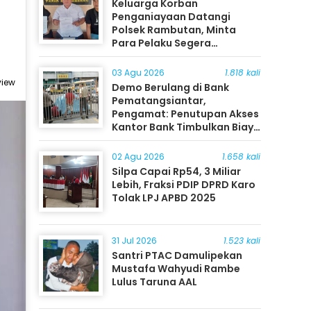
Keluarga Korban
Penganiayaan Datangi
Polsek Rambutan, Minta
Para Pelaku Segera
Ditangkap
03 Agu 2026
1.818 kali
view
Demo Berulang di Bank
Pematangsiantar,
Pengamat: Penutupan Akses
Kantor Bank Timbulkan Biaya
Ekonomi bagi Masyarakat
02 Agu 2026
1.658 kali
Silpa Capai Rp54, 3 Miliar
Lebih, Fraksi PDIP DPRD Karo
Tolak LPJ APBD 2025
31 Jul 2026
1.523 kali
Santri PTAC Damulipekan
Mustafa Wahyudi Rambe
Lulus Taruna AAL