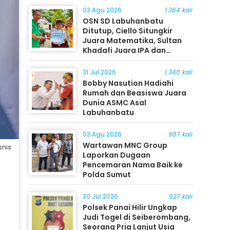
03 Agu 2026
1.364 kali
OSN SD Labuhanbatu
Ditutup, Ciello Situngkir
Juara Matematika, Sultan
Khadafi Juara IPA dan
Timothy Rangkuti Juara IPS
31 Jul 2026
1.340 kali
Bobby Nasution Hadiahi
Rumah dan Beasiswa Juara
Dunia ASMC Asal
Labuhanbatu
03 Agu 2026
987 kali
Wartawan MNC Group
snis
Laporkan Dugaan
Pencemaran Nama Baik ke
Polda Sumut
30 Jul 2026
927 kali
Polsek Panai Hilir Ungkap
Judi Togel di Seiberombang,
Seorang Pria Lanjut Usia