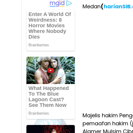
Medan
(
harianSIB
Majelis hakim Pen
pemaafan hakim (j
Alamer Mulsim Cib