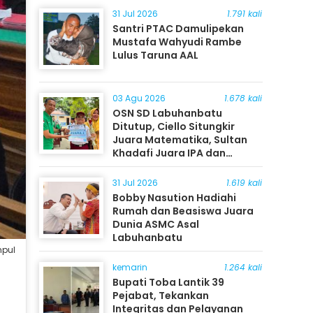
31 Jul 2026
1.791 kali
Santri PTAC Damulipekan
Mustafa Wahyudi Rambe
Lulus Taruna AAL
03 Agu 2026
1.678 kali
OSN SD Labuhanbatu
Ditutup, Ciello Situngkir
Juara Matematika, Sultan
Khadafi Juara IPA dan
Timothy Rangkuti Juara IPS
31 Jul 2026
1.619 kali
Bobby Nasution Hadiahi
Rumah dan Beasiswa Juara
Dunia ASMC Asal
Labuhanbatu
mpul
kemarin
1.264 kali
Bupati Toba Lantik 39
Pejabat, Tekankan
Integritas dan Pelayanan