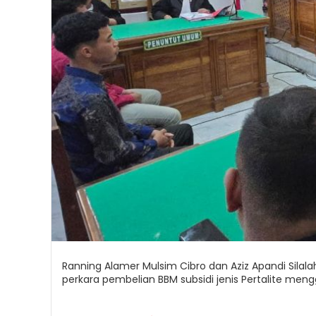
Ranning Alamer Mulsim Cibro dan Aziz Apandi Sil
perkara pembelian BBM subsidi jenis Pertalite men