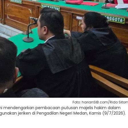
Foto: harianSIB.com/Rido Sito
alahi mendengarkan pembacaan putusan majelis hakim dalam
ggunakan jeriken di Pengadilan Negeri Medan, Kamis (9/7/2026).