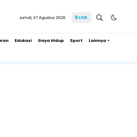
Jumat, 07 Agustus 2026
LIVE
uran
Edukasi
Gaya Hidup
Sport
Lainnya