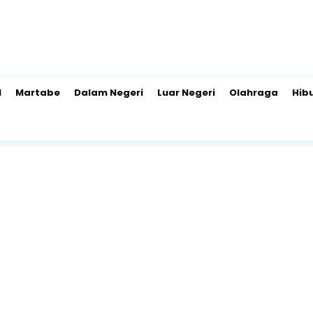
l
Martabe
Dalam Negeri
Luar Negeri
Olahraga
Hib