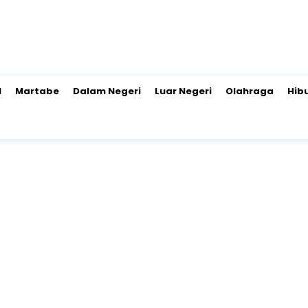
l
Martabe
Dalam Negeri
Luar Negeri
Olahraga
Hib