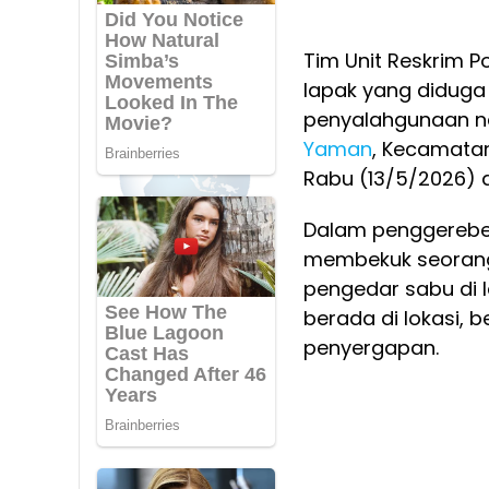
Tim Unit Reskrim P
lapak yang diduga 
penyalahgunaan nar
Yaman
, Kecamata
Rabu (13/5/2026) di
Dalam penggerebek
membekuk seorang 
pengedar sabu di l
berada di lokasi, 
penyergapan.