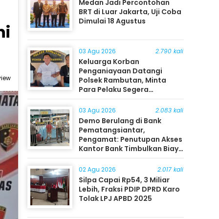
Medan Jadi Percontohan
BRT di Luar Jakarta, Uji Coba
Dimulai 18 Agustus
ni
03 Agu 2026
2.790 kali
Keluarga Korban
Penganiayaan Datangi
view
Polsek Rambutan, Minta
Para Pelaku Segera
Ditangkap
03 Agu 2026
2.083 kali
Demo Berulang di Bank
Pematangsiantar,
Pengamat: Penutupan Akses
Kantor Bank Timbulkan Biaya
Ekonomi bagi Masyarakat
02 Agu 2026
2.017 kali
Silpa Capai Rp54, 3 Miliar
Lebih, Fraksi PDIP DPRD Karo
Tolak LPJ APBD 2025