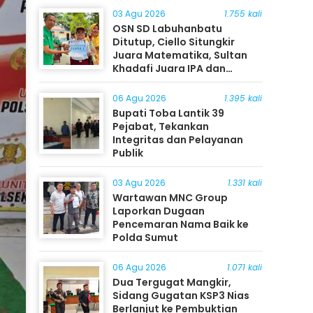
03 Agu 2026
1.755 kali
OSN SD Labuhanbatu
Ditutup, Ciello Situngkir
Juara Matematika, Sultan
Khadafi Juara IPA dan
Timothy Rangkuti Juara IPS
06 Agu 2026
1.395 kali
Bupati Toba Lantik 39
Pejabat, Tekankan
Integritas dan Pelayanan
Publik
03 Agu 2026
1.331 kali
Wartawan MNC Group
Laporkan Dugaan
Pencemaran Nama Baik ke
Polda Sumut
06 Agu 2026
1.071 kali
Dua Tergugat Mangkir,
Sidang Gugatan KSP3 Nias
Berlanjut ke Pembuktian