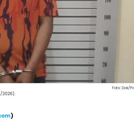
Foto: Dok/Po
6/2026).
.com
)