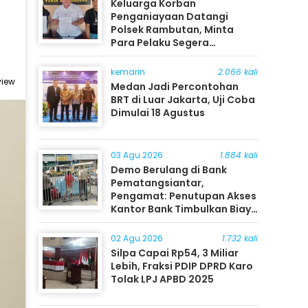
Keluarga Korban
Penganiayaan Datangi
Polsek Rambutan, Minta
Para Pelaku Segera
Ditangkap
kemarin
2.066 kali
view
Medan Jadi Percontohan
BRT di Luar Jakarta, Uji Coba
Dimulai 18 Agustus
03 Agu 2026
1.884 kali
Demo Berulang di Bank
Pematangsiantar,
Pengamat: Penutupan Akses
Kantor Bank Timbulkan Biaya
Ekonomi bagi Masyarakat
02 Agu 2026
1.732 kali
Silpa Capai Rp54, 3 Miliar
Lebih, Fraksi PDIP DPRD Karo
Tolak LPJ APBD 2025