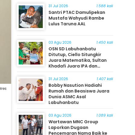
31 Jul 2026
1.588 kali
Santri PTAC Damulipekan
Mustafa Wahyudi Rambe
Lulus Taruna AAL
03 Agu 2026
1.450 kali
OSN SD Labuhanbatu
Ditutup, Ciello Situngkir
Juara Matematika, Sultan
Khadafi Juara IPA dan
Timothy Rangkuti Juara IPS
31 Jul 2026
1.407 kali
Bobby Nasution Hadiahi
lres
Rumah dan Beasiswa Juara
Dunia ASMC Asal
Labuhanbatu
03 Agu 2026
1.089 kali
Wartawan MNC Group
Laporkan Dugaan
Pencemaran Nama Baik ke