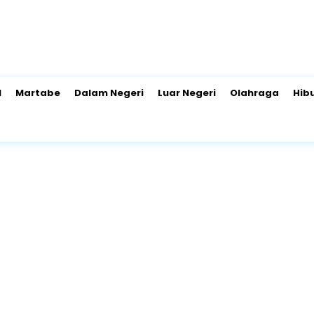
l
Martabe
Dalam Negeri
Luar Negeri
Olahraga
Hib