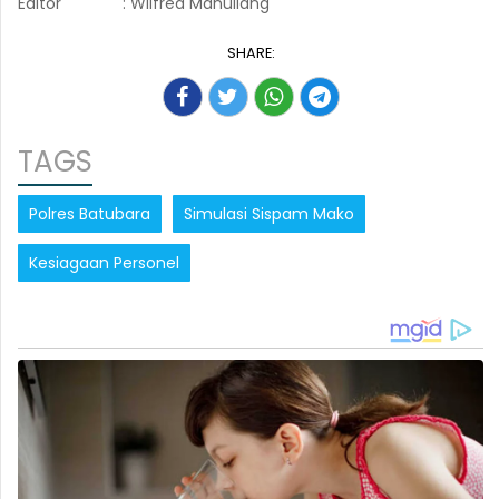
Editor
: Wilfred Manullang
SHARE:
TAGS
Polres Batubara
Simulasi Sispam Mako
Kesiagaan Personel