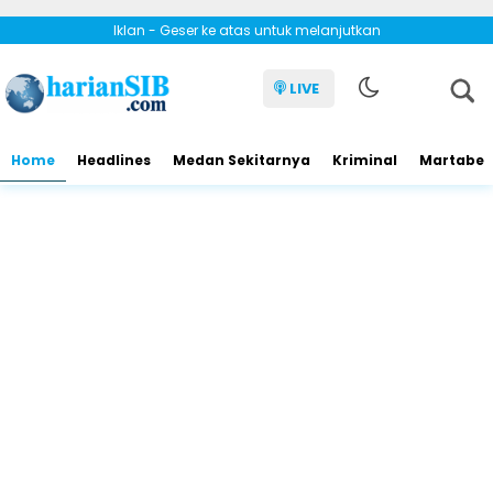
Iklan - Geser ke atas untuk melanjutkan
LIVE
Home
Headlines
Medan Sekitarnya
Kriminal
Martabe