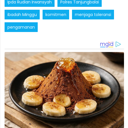
Ipda Rudian Irwansyah
Polres Tanjungbalai
ibadah Minggu
komitmen
menjaga toleransi
pengamanan