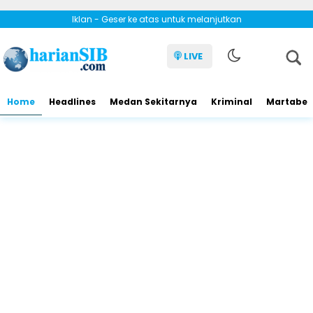
Iklan - Geser ke atas untuk melanjutkan
LIVE
Home
Headlines
Medan Sekitarnya
Kriminal
Martabe