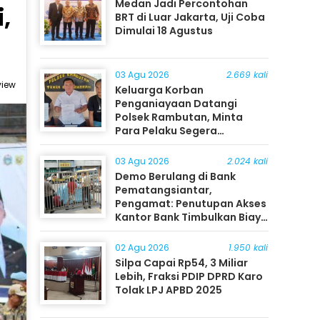
Medan Jadi Percontohan
,
BRT di Luar Jakarta, Uji Coba
Dimulai 18 Agustus
03 Agu 2026
2.669 kali
view
Keluarga Korban
Penganiayaan Datangi
Polsek Rambutan, Minta
Para Pelaku Segera
Ditangkap
03 Agu 2026
2.024 kali
Demo Berulang di Bank
Pematangsiantar,
Pengamat: Penutupan Akses
Kantor Bank Timbulkan Biaya
Ekonomi bagi Masyarakat
02 Agu 2026
1.950 kali
Silpa Capai Rp54, 3 Miliar
Lebih, Fraksi PDIP DPRD Karo
Tolak LPJ APBD 2025