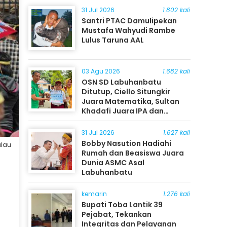
31 Jul 2026
1.802 kali
Santri PTAC Damulipekan
Mustafa Wahyudi Rambe
Lulus Taruna AAL
03 Agu 2026
1.682 kali
OSN SD Labuhanbatu
Ditutup, Ciello Situngkir
Juara Matematika, Sultan
Khadafi Juara IPA dan
Timothy Rangkuti Juara IPS
31 Jul 2026
1.627 kali
Bobby Nasution Hadiahi
alau
Rumah dan Beasiswa Juara
Dunia ASMC Asal
Labuhanbatu
kemarin
1.276 kali
Bupati Toba Lantik 39
Pejabat, Tekankan
Integritas dan Pelayanan