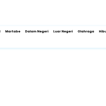
l
Martabe
Dalam Negeri
Luar Negeri
Olahraga
Hib