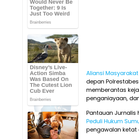
Aliansi Masyaraka
depan Polrestabe
memberantas kejah
penganiayaan, dan
Pantauan Jurnalis
Peduli Hukum Sum
pengawalan ketat d