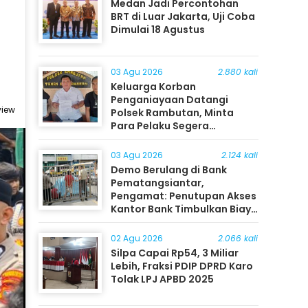
Medan Jadi Percontohan
BRT di Luar Jakarta, Uji Coba
Dimulai 18 Agustus
03 Agu 2026
2.880 kali
Keluarga Korban
Penganiayaan Datangi
view
Polsek Rambutan, Minta
Para Pelaku Segera
Ditangkap
03 Agu 2026
2.124 kali
Demo Berulang di Bank
Pematangsiantar,
Pengamat: Penutupan Akses
Kantor Bank Timbulkan Biaya
Ekonomi bagi Masyarakat
02 Agu 2026
2.066 kali
Silpa Capai Rp54, 3 Miliar
Lebih, Fraksi PDIP DPRD Karo
Tolak LPJ APBD 2025