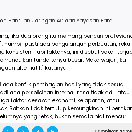
ma Bantuan Jaringan Air dari Yayasan Edro
na, jika dua orang itu memang pencuri profesiona
i", hampir pasti ada pengulangan perbuatan, rek
g konsisten. Tapi faktanya, ini disebut sekali terjad
memunculkan tanda tanya besar. Maka wajar jika
aan alternatif," katanya.
di ada konflik pembagian hasil yang tidak sesuai
adi ada perselisihan internal, rasa tidak adil, atau
uga faktor desakan ekonomi, kelaparan, atau
k. Bahkan tidak tertutup kemungkinan ini berakar
elumnya yang retak, bukan semata niat mencuri.
2
3
4
5
Tampilkan Sem