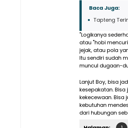
Baca Juga:
Tapteng Teri
"Logikanya sederha
atau "hobi mencur
jejak, atau pola yan
Itu sendiri sudah 
muncul dugaan-dug
Lanjut Boy, bisa ja
kesepakatan. Bisa j
kekecewaan. Bisa j
kebutuhan mendesa
dari hubungan seb
Halaman:
1