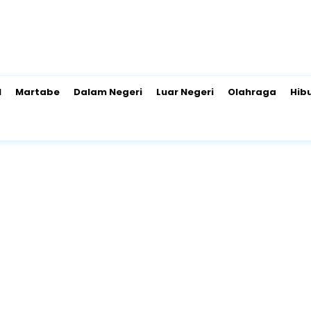
l
Martabe
Dalam Negeri
Luar Negeri
Olahraga
Hib