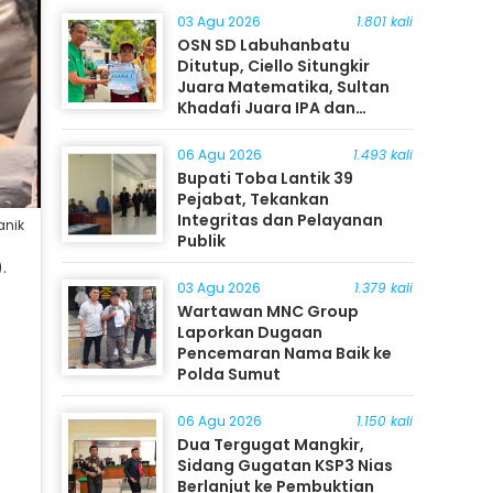
03 Agu 2026
1.801 kali
OSN SD Labuhanbatu
Ditutup, Ciello Situngkir
Juara Matematika, Sultan
Khadafi Juara IPA dan
Timothy Rangkuti Juara IPS
06 Agu 2026
1.493 kali
Bupati Toba Lantik 39
Pejabat, Tekankan
Integritas dan Pelayanan
anik
Publik
.
03 Agu 2026
1.379 kali
Wartawan MNC Group
Laporkan Dugaan
Pencemaran Nama Baik ke
Polda Sumut
06 Agu 2026
1.150 kali
Dua Tergugat Mangkir,
Sidang Gugatan KSP3 Nias
Berlanjut ke Pembuktian