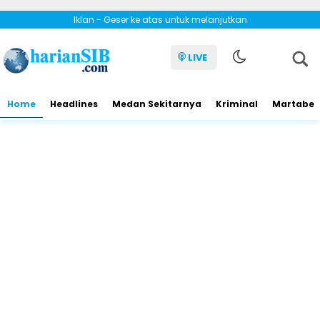
Iklan - Geser ke atas untuk melanjutkan
LIVE
Home
Headlines
Medan Sekitarnya
Kriminal
Martabe