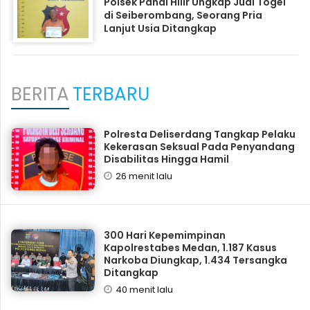
Polsek Panai Hilir Ungkap Judi Togel
di Seiberombang, Seorang Pria
Lanjut Usia Ditangkap
BERITA
TERBARU
Polresta Deliserdang Tangkap Pelaku
Kekerasan Seksual Pada Penyandang
Disabilitas Hingga Hamil
26 menit lalu
300 Hari Kepemimpinan
Kapolrestabes Medan, 1.187 Kasus
Narkoba Diungkap, 1.434 Tersangka
Ditangkap
40 menit lalu