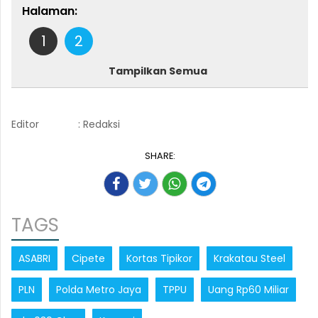
Halaman:
1
2
Tampilkan Semua
Editor
: Redaksi
SHARE:
TAGS
ASABRI
Cipete
Kortas Tipikor
Krakatau Steel
PLN
Polda Metro Jaya
TPPU
Uang Rp60 Miliar