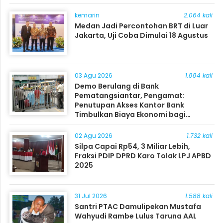
kemarin
2.064 kali
Medan Jadi Percontohan BRT di Luar
Jakarta, Uji Coba Dimulai 18 Agustus
03 Agu 2026
1.884 kali
Demo Berulang di Bank
Pematangsiantar, Pengamat:
Penutupan Akses Kantor Bank
Timbulkan Biaya Ekonomi bagi
Masyarakat
02 Agu 2026
1.732 kali
Silpa Capai Rp54, 3 Miliar Lebih,
Fraksi PDIP DPRD Karo Tolak LPJ APBD
2025
31 Jul 2026
1.588 kali
Santri PTAC Damulipekan Mustafa
Wahyudi Rambe Lulus Taruna AAL