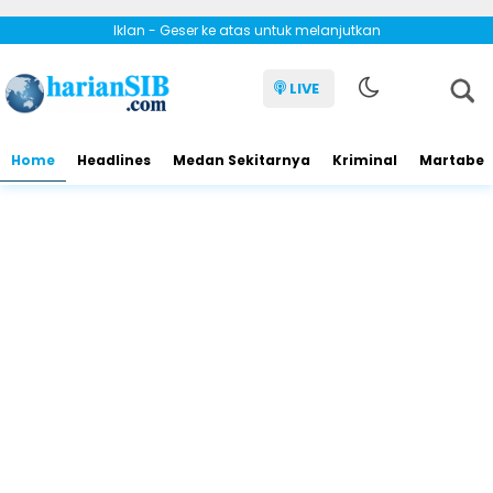
Iklan - Geser ke atas untuk melanjutkan
LIVE
Home
Headlines
Medan Sekitarnya
Kriminal
Martabe