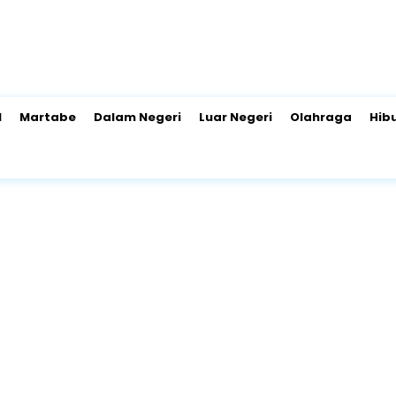
l
Martabe
Dalam Negeri
Luar Negeri
Olahraga
Hib