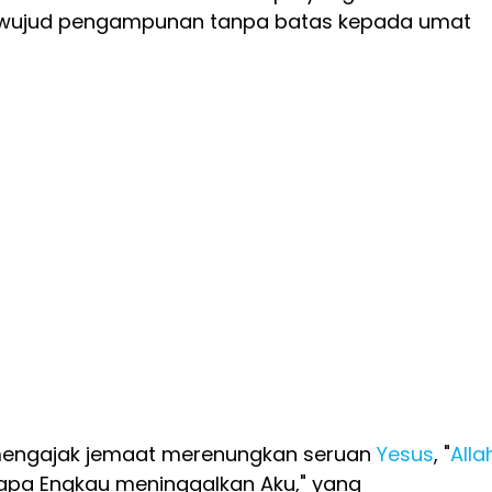
i wujud pengampunan tanpa batas kepada umat
a mengajak jemaat merenungkan seruan
Yesus
, "
Alla
apa Engkau meninggalkan Aku," yang