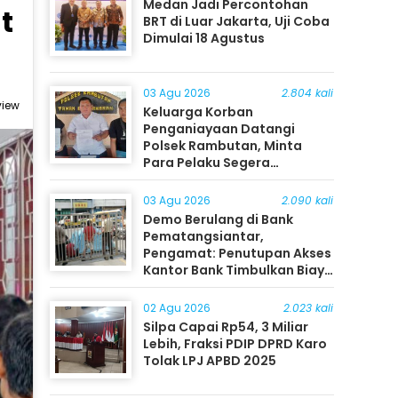
Medan Jadi Percontohan
t
BRT di Luar Jakarta, Uji Coba
Dimulai 18 Agustus
03 Agu 2026
2.804 kali
view
Keluarga Korban
Penganiayaan Datangi
Polsek Rambutan, Minta
Para Pelaku Segera
Ditangkap
03 Agu 2026
2.090 kali
Demo Berulang di Bank
Pematangsiantar,
Pengamat: Penutupan Akses
Kantor Bank Timbulkan Biaya
Ekonomi bagi Masyarakat
02 Agu 2026
2.023 kali
Silpa Capai Rp54, 3 Miliar
Lebih, Fraksi PDIP DPRD Karo
Tolak LPJ APBD 2025