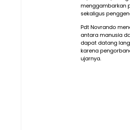
menggambarkan pe
sekaligus pengge
Pdt Novrando men
antara manusia dan
dapat datang lang
karena pengorbana
ujarnya.