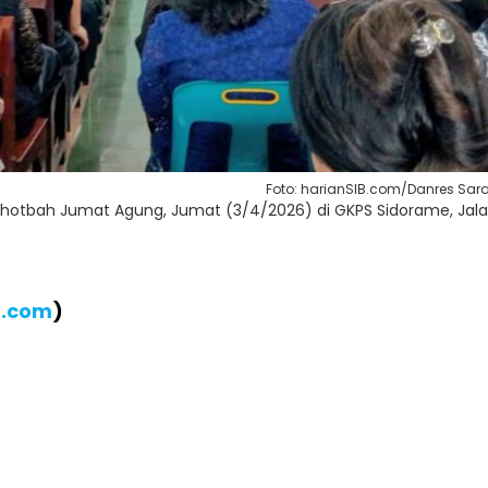
Foto: harianSIB.com/Danres Sar
khotbah Jumat Agung, Jumat (3/4/2026) di GKPS Sidorame, Jal
B.com
)