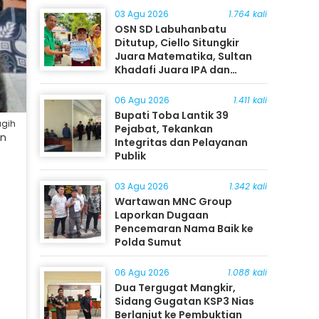
03 Agu 2026
1.764 kali
OSN SD Labuhanbatu
Ditutup, Ciello Situngkir
Juara Matematika, Sultan
Khadafi Juara IPA dan
Timothy Rangkuti Juara IPS
06 Agu 2026
1.411 kali
Bupati Toba Lantik 39
agih
Pejabat, Tekankan
an
Integritas dan Pelayanan
Publik
03 Agu 2026
1.342 kali
Wartawan MNC Group
Laporkan Dugaan
Pencemaran Nama Baik ke
Polda Sumut
06 Agu 2026
1.088 kali
Dua Tergugat Mangkir,
Sidang Gugatan KSP3 Nias
Berlanjut ke Pembuktian