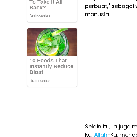
perbuat," sebaga
manusia.
Selain itu, ia jug
Ku,
Allah
-Ku, meng