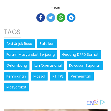
SHARE:
TAGS
Aksi Unjuk Rasa
Batalkan
Forum Masyarakat Berjuang
Gedung DPRD Sumut
Gelombang
Izin Operasional
Kawasan Tapanuli
Kemiskinan
Massal
PT TPL
Pemerintah
Masyarakat