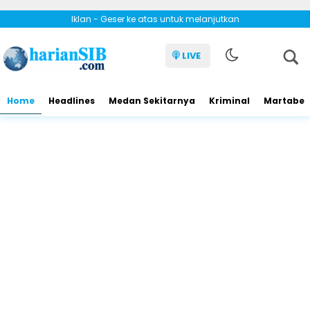
Iklan - Geser ke atas untuk melanjutkan
LIVE
Home
Headlines
Medan Sekitarnya
Kriminal
Martabe