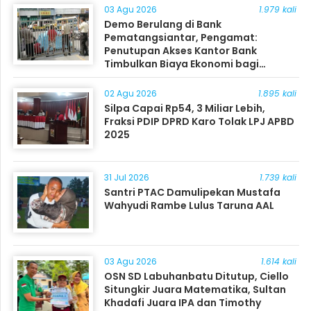
03 Agu 2026
1.979 kali
Demo Berulang di Bank
Pematangsiantar, Pengamat:
Penutupan Akses Kantor Bank
Timbulkan Biaya Ekonomi bagi
Masyarakat
02 Agu 2026
1.895 kali
Silpa Capai Rp54, 3 Miliar Lebih,
Fraksi PDIP DPRD Karo Tolak LPJ APBD
2025
31 Jul 2026
1.739 kali
Santri PTAC Damulipekan Mustafa
Wahyudi Rambe Lulus Taruna AAL
03 Agu 2026
1.614 kali
OSN SD Labuhanbatu Ditutup, Ciello
Situngkir Juara Matematika, Sultan
Khadafi Juara IPA dan Timothy