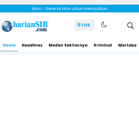
Iklan - Geser ke atas untuk melanjutkan
LIVE
Home
Headlines
Medan Sekitarnya
Kriminal
Martabe