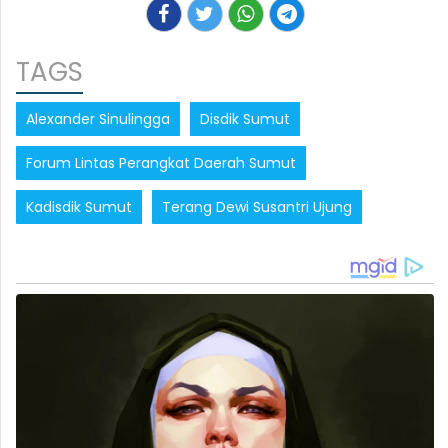
TAGS
Alexander Sinulingga
Disdik Sumut
Forum Lintas Perangkat Daerah Sumut
Kadisdik Sumut
Terang Dewi Susantri Ujung