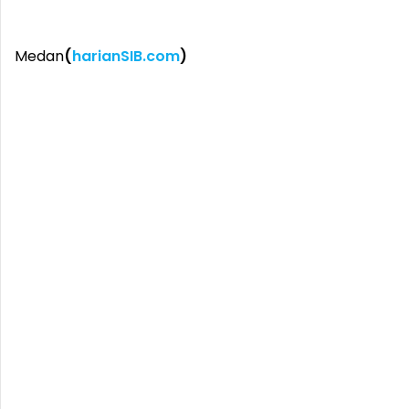
Medan
(
harianSIB.com
)