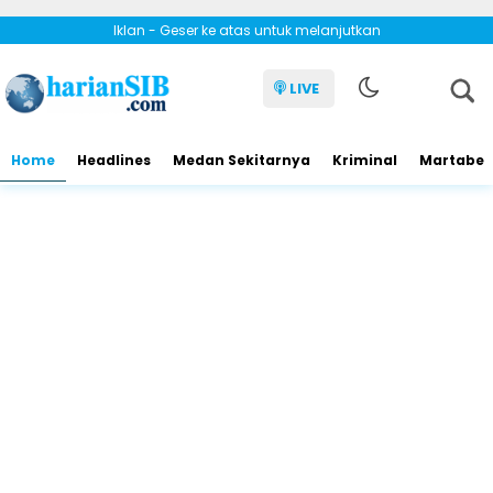
Iklan - Geser ke atas untuk melanjutkan
LIVE
Home
Headlines
Medan Sekitarnya
Kriminal
Martabe