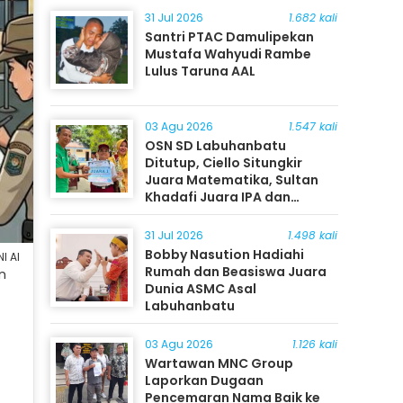
31 Jul 2026
1.682 kali
Santri PTAC Damulipekan
Mustafa Wahyudi Rambe
Lulus Taruna AAL
03 Agu 2026
1.547 kali
OSN SD Labuhanbatu
Ditutup, Ciello Situngkir
Juara Matematika, Sultan
Khadafi Juara IPA dan
Timothy Rangkuti Juara IPS
31 Jul 2026
1.498 kali
Bobby Nasution Hadiahi
I AI
Rumah dan Beasiswa Juara
n
Dunia ASMC Asal
Labuhanbatu
03 Agu 2026
1.126 kali
Wartawan MNC Group
Laporkan Dugaan
Pencemaran Nama Baik ke