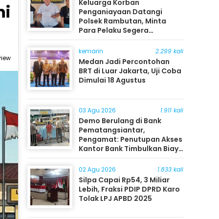
Keluarga Korban
ni
Penganiayaan Datangi
Polsek Rambutan, Minta
Para Pelaku Segera
Ditangkap
kemarin
2.299 kali
view
Medan Jadi Percontohan
BRT di Luar Jakarta, Uji Coba
Dimulai 18 Agustus
03 Agu 2026
1.911 kali
Demo Berulang di Bank
Pematangsiantar,
Pengamat: Penutupan Akses
Kantor Bank Timbulkan Biaya
Ekonomi bagi Masyarakat
02 Agu 2026
1.833 kali
Silpa Capai Rp54, 3 Miliar
Lebih, Fraksi PDIP DPRD Karo
Tolak LPJ APBD 2025