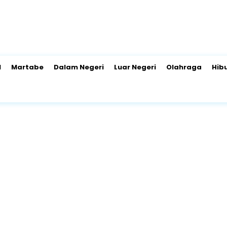
l
Martabe
Dalam Negeri
Luar Negeri
Olahraga
Hib